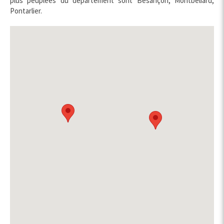
plus peuplées du département sont Besançon, Montbéliard,
Pontarlier.