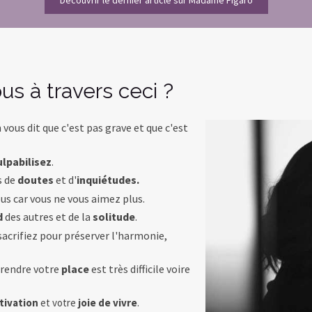
Découvrir le dernier article sur Madame Figaro
s à travers ceci ?
vous dit que c'est pas grave et que c'est
ulpabilisez
.
s de
doutes
et d'
inquiétudes.
us car vous ne vous aimez plus.
d
des autres et de la
solitude
.
sacrifiez pour préserver l'harmonie,
prendre votre
place
est très difficile voire
tivation
et votre
joie de vivre
.