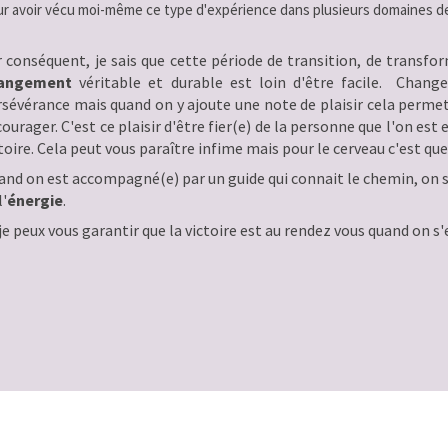
r avoir vécu moi-même ce type d'expérience dans plusieurs domaines de vi
r conséquent, je sais que cette période de transition, de transf
angement
véritable et durable est loin d'être facile. Chang
rsévérance mais quand on y ajoute une note de plaisir cela perme
ourager. C'est ce plaisir d'être fier(e) de la personne que l'on est
toire. Cela peut vous paraître infime mais pour le cerveau c'est q
and on est accompagné(e) par un guide qui connait le chemin, on 
l'
énergie
.
je peux vous garantir que la victoire est au rendez vous quand on 