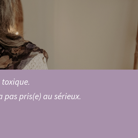
 toxique.
pas pris(e) au sérieux.