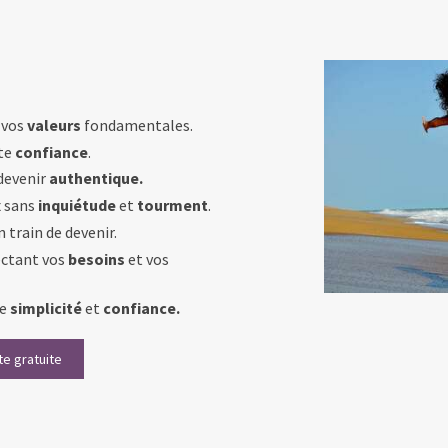
 vos
valeurs
fondamentales.
te
confiance
.
 devenir
authentique.
x
sans
inquiétude
et
tourment
.
 train de devenir.
ectant vos
besoins
et vos
te
simplicité
et
confiance.
e gratuite