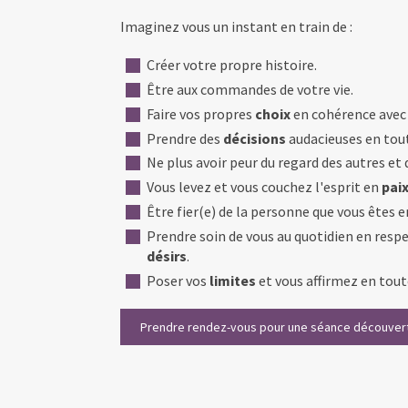
Imaginez vous un instant en train de :
Créer votre propre histoire.
Être aux commandes de votre vie.
Faire vos propres
choix
en cohérence avec
Prendre des
décisions
audacieuses en tou
Ne plus avoir peur du regard des autres et
Vous levez et vous couchez l'esprit en
pai
Être fier(e) de la personne que vous êtes en
Prendre soin de vous au quotidien en resp
désirs
.
Poser vos
limites
et vous affirmez en tou
Prendre rendez-vous pour une séance découvert