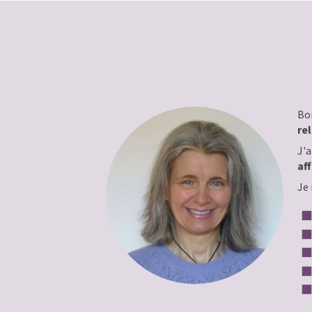
Bon
re
J'
af
Je 