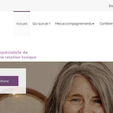
Dan
Accueil
Qui suis-je ?
Mes accompagnements
Confére
 spécialiste de
une relation toxique
éphone