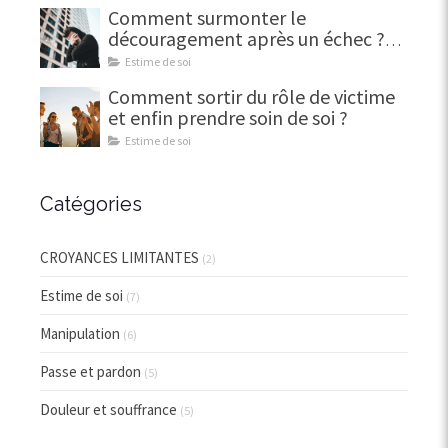
Comment surmonter le
découragement après un échec ?
(Et en faire une force)
Estime de soi
Comment sortir du rôle de victime
et enfin prendre soin de soi ?
Estime de soi
Catégories
CROYANCES LIMITANTES
(2)
Estime de soi
(7)
Manipulation
(6)
Passe et pardon
(5)
Douleur et souffrance
(5)