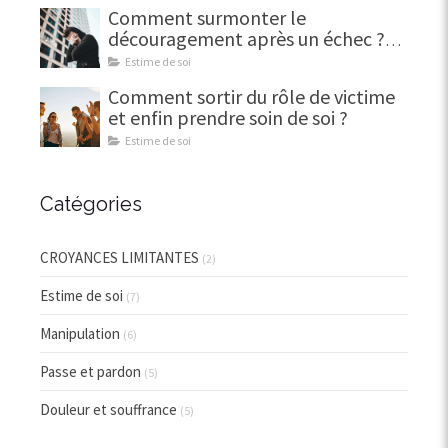
Comment surmonter le
découragement après un échec ?
(Et en faire une force)
Estime de soi
Comment sortir du rôle de victime
et enfin prendre soin de soi ?
Estime de soi
Catégories
CROYANCES LIMITANTES
(2)
Estime de soi
(7)
Manipulation
(6)
Passe et pardon
(5)
Douleur et souffrance
(5)