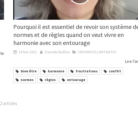
Pourquoi il est essentiel de revoir son système d
normes et de règles quand on veut vivre en
harmonie avec son entourage
14 Nov 2021
Danielle Buffoni
CROYANCES LIMITANTES
cle
Lire l'a
bien être
harmonie
frustrations
conflit
normes
règles
entourage
2 articles