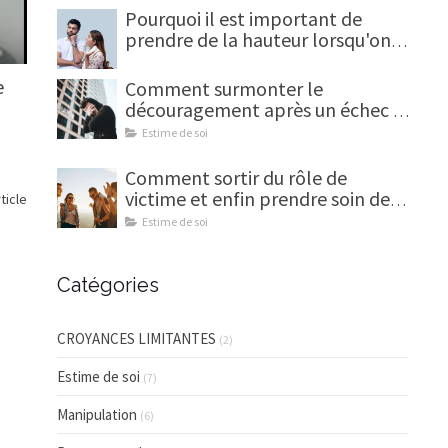
Pourquoi il est important de
prendre de la hauteur lorsqu'on
vit une trahison en amour
e
Comment surmonter le
découragement après un échec ?
(Et en faire une force)
Estime de soi
Comment sortir du rôle de
victime et enfin prendre soin de
rticle
soi ?
Estime de soi
Catégories
CROYANCES LIMITANTES
(2)
Estime de soi
(7)
Manipulation
(6)