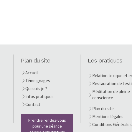
Plan du site
Les pratiques
n
Accueil
a
Relation toxique et e
Témoignages
e
Restauration de l'est
1
Qui suis-je ?
Méditation de pleine
Infos pratiques
conscience
M
Contact
n
Plan du site
a
Mentions légales
Prendre rendez-vous
s
Conditions Générales
pour une séance
r