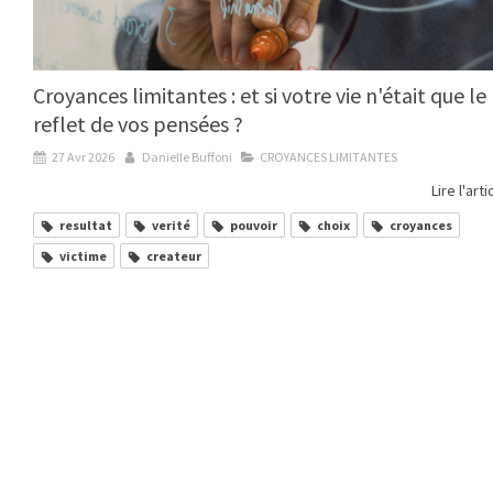
Croyances limitantes : et si votre vie n'était que le
reflet de vos pensées ?
27 Avr 2026
Danielle Buffoni
CROYANCES LIMITANTES
Lire l'arti
resultat
verité
pouvoir
choix
croyances
victime
createur