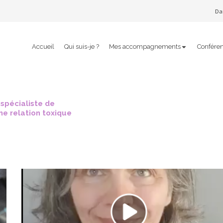
Dan
Accueil
Qui suis-je ?
Mes accompagnements
Confére
 spécialiste de
une relation toxique