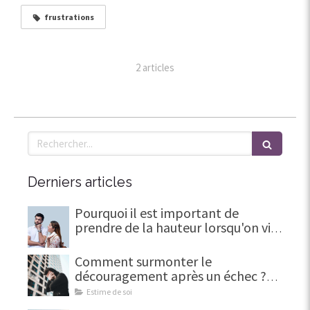
frustrations
2 articles
Rechercher
Derniers articles
Pourquoi il est important de
prendre de la hauteur lorsqu'on vit
une trahison en amour
Comment surmonter le
découragement après un échec ?
(Et en faire une force)
Estime de soi