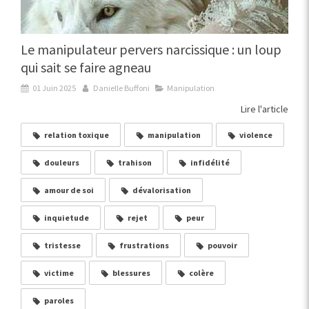
Le manipulateur pervers narcissique : un loup
qui sait se faire agneau
01 Juin 2025
Danielle Buffoni
Manipulation
Lire l'article
relation toxique
manipulation
violence
douleurs
trahison
infidélité
amour de soi
dévalorisation
inquietude
rejet
peur
tristesse
frustrations
pouvoir
victime
blessures
colère
paroles