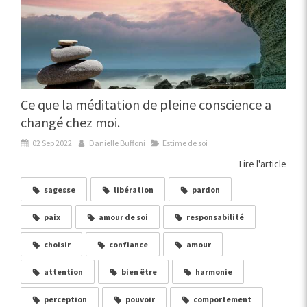
Ce que la méditation de pleine conscience a
changé chez moi.
02 Sep 2022
Danielle Buffoni
Estime de soi
Lire l'article
sagesse
libération
pardon
paix
amour de soi
responsabilité
choisir
confiance
amour
attention
bien être
harmonie
perception
pouvoir
comportement