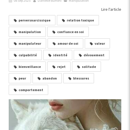
08 Sep 2025
Danielle Buffoni
Manipulation
Lire l'article
perversnarcissique
relation toxique
manipulation
confiance en soi
manipulateur
amour de soi
valeur
culpabilité
identité
dévouement
bienveillance
rejet
solitude
peur
abandon
blessures
comportement