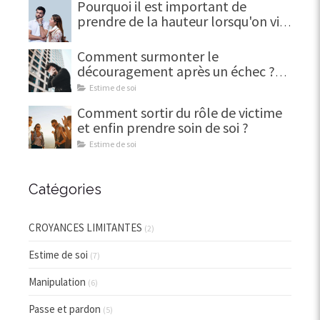
Pourquoi il est important de
prendre de la hauteur lorsqu'on vit
une trahison en amour
Comment surmonter le
découragement après un échec ?
(Et en faire une force)
Estime de soi
Comment sortir du rôle de victime
et enfin prendre soin de soi ?
Estime de soi
Catégories
CROYANCES LIMITANTES
(2)
Estime de soi
(7)
Manipulation
(6)
Passe et pardon
(5)